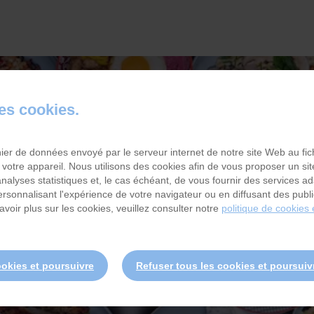
des cookies.
RE QUI RÉCHAUFFE LES
TERRITOIRES
chier de données envoyé par le serveur internet de notre site Web au fi
 votre appareil. Nous utilisons des cookies afin de vous proposer un sit
 analyses statistiques et, le cas échéant, de vous fournir des services a
personnalisant l'expérience de votre navigateur ou en diffusant des publ
17 / 09 / 2025
avoir plus sur les cookies, veuillez consulter notre
politique de cookies 
ookies et poursuivre
Refuser tous les cookies et poursuiv