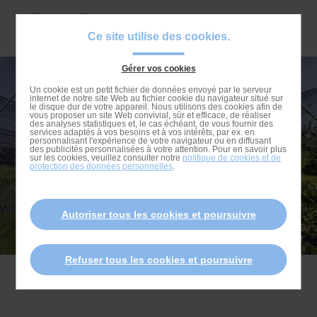
Passer
au
Navigat
Ce site utilise des cookies.
contenu
principa
principal
Gérer vos cookies
Passer
NOS ENGAGEMENTS RSE
Un cookie est un petit fichier de données envoyé par le serveur
internet de notre site Web au fichier cookie du navigateur situé sur
à
le disque dur de votre appareil. Nous utilisons des cookies afin de
vous proposer un site Web convivial, sûr et efficace, de réaliser
la
des analyses statistiques et, le cas échéant, de vous fournir des
services adaptés à vos besoins et à vos intérêts, par ex. en
recherche
personnalisant l'expérience de votre navigateur ou en diffusant
des publicités personnalisées à votre attention. Pour en savoir plus
sur les cookies, veuillez consulter notre
politique de cookies et de
protection des données personnelles
.
Autoriser tous les cookies et poursuivre
Refuser tous les cookies et poursuivre